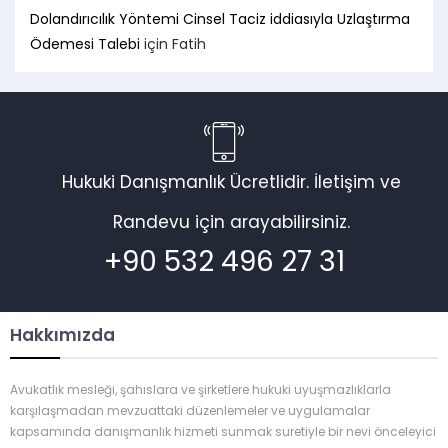
Dolandırıcılık Yöntemi Cinsel Taciz iddiasıyla Uzlaştırma
Ödemesi Talebi
için
Fatih
Hukuki Danışmanlık Ücretlidir. İletişim ve
Randevu için arayabilirsiniz.
+90 532 496 27 31
Hakkımızda
Avukatlık mesleği, şahıslara ve şirketlere hukuki uyuşmazlıklarla
karşılaşmadan mevzuattaki düzenlemeler ve uygulamalar
kapsamında danışmanlık hizmeti sunmak suretiyle bir nevi önceleyici