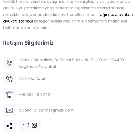
vekillik hizmeti verirken; uyuşmazlıklar ile karşılaşılması durumunda
da, bu uyuşmazlıkları yargı sistemimiz içerisinde en kısa sürede
müvekkil lehine sonuçlandırmayı hedeflemektedir.
ağır ceza avukatı
,
avukat istanbul
kategorilerdeki yazılarımızın tamamını makaleler
bölümünde bulabilirsiniz.
İletişim Bilgilerimiz
Hürriyet Mahallesi, Kız Kalesi Sokak No: 3 İç Kapı: 2 34403
Kağıthane/İstanbul
0212 234 04 48
+90532 496 27 31
av.tevfikyildirim@gmail.com