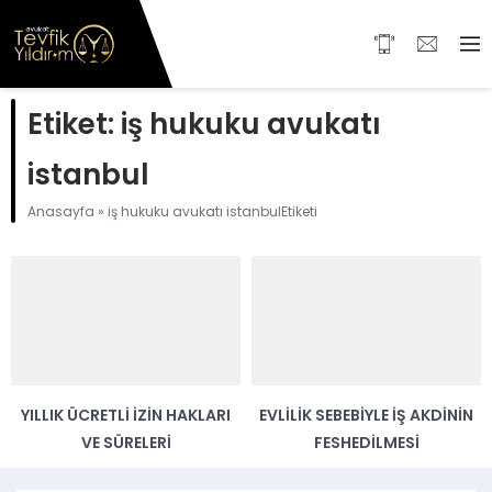
Etiket:
iş hukuku avukatı
istanbul
Anasayfa
»
iş hukuku avukatı istanbulEtiketi
YILLIK ÜCRETLI İZIN HAKLARI
EVLILIK SEBEBIYLE İŞ AKDININ
VE SÜRELERI
FESHEDILMESI