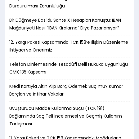
Durdurulması Zorunluluğu
Bir Düğmeye Basıldı, Sahte X Hesapları Konuştu: IBAN
Mağduriyeti Nasıl “IBAN Kiralama” Diye Pazarlanıyor?
12. Yargı Paketi Kapsamında TCK 158’e İlişkin Düzenleme
İhtiyacı ve Önerimiz
Telefon Dinlemesinde Tesadüfi Delil Hukuka Uygunluğu
CMK 135 Kapsamı
Kredi Kartıyla Altın Alıp Borç Ödemek Suç mu? Kumar
Borçları ve İntihar Vakaları
Uyuşturucu Madde Kullanma Suçu (TCK 191)
Bağlamında Saç Teli İncelemesi ve Geçmiş Kullanım
Tartışması
11. Yargı Paketi ve TCK 158 Kapsamındaki Mağdurların