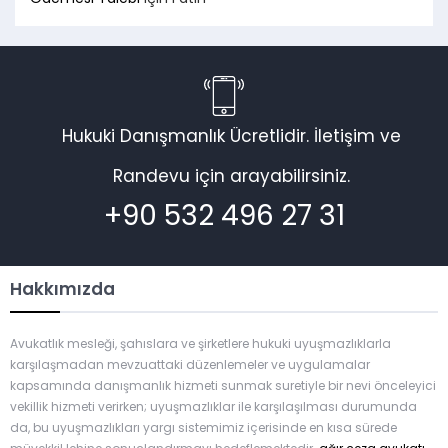
Hukuki Danışmanlık Ücretlidir. İletişim ve
Randevu için arayabilirsiniz.
+90 532 496 27 31
Hakkımızda
Avukatlık mesleği, şahıslara ve şirketlere hukuki uyuşmazlıklarla
karşılaşmadan mevzuattaki düzenlemeler ve uygulamalar
kapsamında danışmanlık hizmeti sunmak suretiyle bir nevi önceleyici
vekillik hizmeti verirken; uyuşmazlıklar ile karşılaşılması durumunda
da, bu uyuşmazlıkları yargı sistemimiz içerisinde en kısa sürede