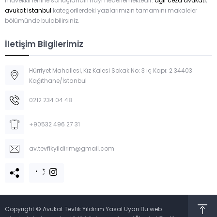
müvekkil lehine sonuçlandırmayı hedeflemektedir.
ağır ceza avukatı
,
avukat istanbul
kategorilerdeki yazılarımızın tamamını makaleler
bölümünde bulabilirsiniz.
İletişim Bilgilerimiz
Hürriyet Mahallesi, Kız Kalesi Sokak No: 3 İç Kapı: 2 34403
Kağıthane/İstanbul
0212 234 04 48
+90532 496 27 31
av.tevfikyildirim@gmail.com
Copyright © Avukat Tevfik Yıldırım Yasal Uyarı Bu web