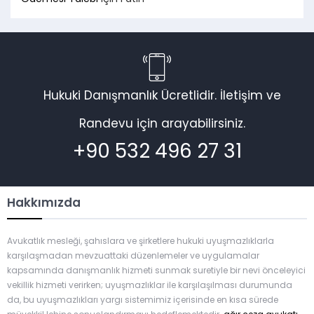
Hukuki Danışmanlık Ücretlidir. İletişim ve
Randevu için arayabilirsiniz.
+90 532 496 27 31
Hakkımızda
Avukatlık mesleği, şahıslara ve şirketlere hukuki uyuşmazlıklarla
karşılaşmadan mevzuattaki düzenlemeler ve uygulamalar
kapsamında danışmanlık hizmeti sunmak suretiyle bir nevi önceleyici
vekillik hizmeti verirken; uyuşmazlıklar ile karşılaşılması durumunda
da, bu uyuşmazlıkları yargı sistemimiz içerisinde en kısa sürede