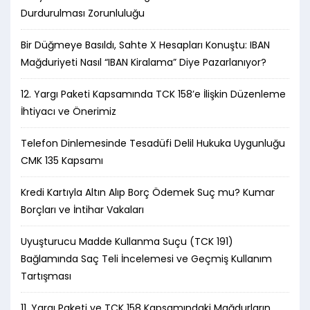
Durdurulması Zorunluluğu
Bir Düğmeye Basıldı, Sahte X Hesapları Konuştu: IBAN
Mağduriyeti Nasıl “IBAN Kiralama” Diye Pazarlanıyor?
12. Yargı Paketi Kapsamında TCK 158’e İlişkin Düzenleme
İhtiyacı ve Önerimiz
Telefon Dinlemesinde Tesadüfi Delil Hukuka Uygunluğu
CMK 135 Kapsamı
Kredi Kartıyla Altın Alıp Borç Ödemek Suç mu? Kumar
Borçları ve İntihar Vakaları
Uyuşturucu Madde Kullanma Suçu (TCK 191)
Bağlamında Saç Teli İncelemesi ve Geçmiş Kullanım
Tartışması
11. Yargı Paketi ve TCK 158 Kapsamındaki Mağdurların