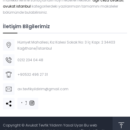
müvekkil lehine sonuçlandırmayı hedeflemektedir.
ağır ceza avukatı
,
avukat istanbul
kategorilerdeki yazılarımızın tamamını makaleler
bölümünde bulabilirsiniz.
İletişim Bilgilerimiz
Hürriyet Mahallesi, Kız Kalesi Sokak No: 3 İç Kapı: 2 34403
Kağıthane/İstanbul
0212 234 04 48
+90532 496 27 31
av.tevfikyildirim@gmail.com
Copyright © Avukat Tevfik Yıldırım Yasal Uyarı Bu web